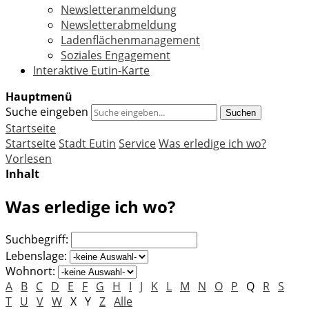
Newsletteranmeldung
Newsletterabmeldung
Ladenflächenmanagement
Soziales Engagement
Interaktive Eutin-Karte
Hauptmenü
Suche eingeben
Suchen
Startseite
Startseite
Stadt Eutin
Service
Was erledige ich wo?
Vorlesen
Inhalt
Was erledige ich wo?
Suchbegriff:
Lebenslage:
Wohnort:
A
B
C
D
E
F
G
H
I
J
K
L
M
N
O
P
Q
R
S
T
U
V
W
X
Y
Z
Alle