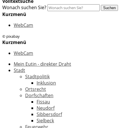
Volltextsuche
Wonach suchen Sie?
Suchen
Kurzmenü
WebCam
© pixabay
Kurzmenü
WebCam
Mein Eutin - direkter Draht
Stadt
Stadtpolitik
Inklusion
Ortsrecht
Dorfschaften
Fissau
Neudorf
Sibbersdorf
Sielbeck
Feuerwehr