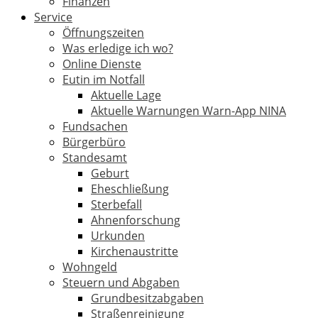
Finanzen
Service
Öffnungszeiten
Was erledige ich wo?
Online Dienste
Eutin im Notfall
Aktuelle Lage
Aktuelle Warnungen Warn-App NINA
Fundsachen
Bürgerbüro
Standesamt
Geburt
Eheschließung
Sterbefall
Ahnenforschung
Urkunden
Kirchenaustritte
Wohngeld
Steuern und Abgaben
Grundbesitzabgaben
Straßenreinigung