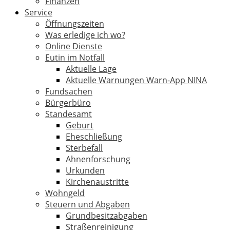
Finanzen
Service
Öffnungszeiten
Was erledige ich wo?
Online Dienste
Eutin im Notfall
Aktuelle Lage
Aktuelle Warnungen Warn-App NINA
Fundsachen
Bürgerbüro
Standesamt
Geburt
Eheschließung
Sterbefall
Ahnenforschung
Urkunden
Kirchenaustritte
Wohngeld
Steuern und Abgaben
Grundbesitzabgaben
Straßenreinigung