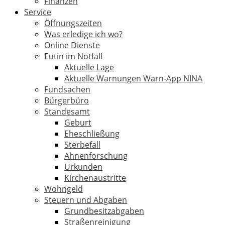
Finanzen
Service
Öffnungszeiten
Was erledige ich wo?
Online Dienste
Eutin im Notfall
Aktuelle Lage
Aktuelle Warnungen Warn-App NINA
Fundsachen
Bürgerbüro
Standesamt
Geburt
Eheschließung
Sterbefall
Ahnenforschung
Urkunden
Kirchenaustritte
Wohngeld
Steuern und Abgaben
Grundbesitzabgaben
Straßenreinigung