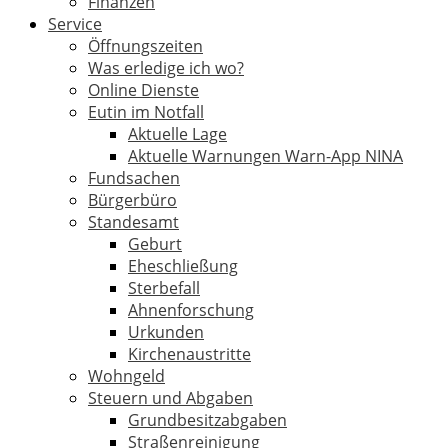
Finanzen
Service
Öffnungszeiten
Was erledige ich wo?
Online Dienste
Eutin im Notfall
Aktuelle Lage
Aktuelle Warnungen Warn-App NINA
Fundsachen
Bürgerbüro
Standesamt
Geburt
Eheschließung
Sterbefall
Ahnenforschung
Urkunden
Kirchenaustritte
Wohngeld
Steuern und Abgaben
Grundbesitzabgaben
Straßenreinigung