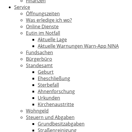
Finanzen
Service
Öffnungszeiten
Was erledige ich wo?
Online Dienste
Eutin im Notfall
Aktuelle Lage
Aktuelle Warnungen Warn-App NINA
Fundsachen
Bürgerbüro
Standesamt
Geburt
Eheschließung
Sterbefall
Ahnenforschung
Urkunden
Kirchenaustritte
Wohngeld
Steuern und Abgaben
Grundbesitzabgaben
Straßenreinigung