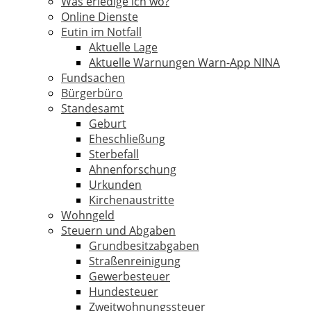
Was erledige ich wo?
Online Dienste
Eutin im Notfall
Aktuelle Lage
Aktuelle Warnungen Warn-App NINA
Fundsachen
Bürgerbüro
Standesamt
Geburt
Eheschließung
Sterbefall
Ahnenforschung
Urkunden
Kirchenaustritte
Wohngeld
Steuern und Abgaben
Grundbesitzabgaben
Straßenreinigung
Gewerbesteuer
Hundesteuer
Zweitwohnungssteuer